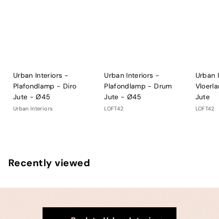
Urban Interiors -
Urban Interiors -
Urban I
Plafondlamp - Diro
Plafondlamp - Drum
Vloerl
Jute - Ø45
Jute - Ø45
Jute
Urban Interiors
LOFT42
LOFT42
Recently viewed