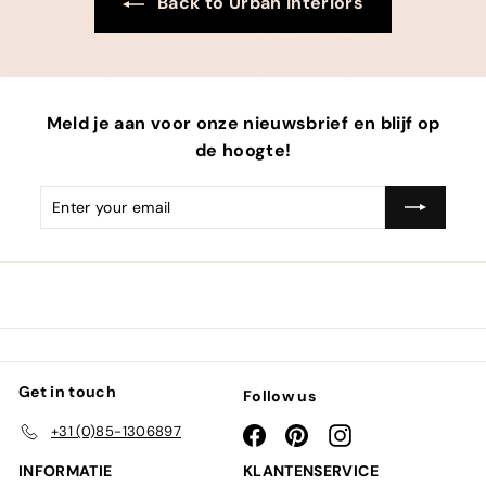
Back to Urban Interiors
Meld je aan voor onze nieuwsbrief en blijf op
de hoogte!
Enter
Subscribe
email
Get in touch
Follow us
+31 (0)85-1306897
Facebook
Pinterest
Instagram
INFORMATIE
KLANTENSERVICE