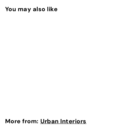
You may also like
SOLD OUT
Hanglamp Spike bol
XL Ø40cm Zink
Urban Interiors
More from:
Urban Interiors