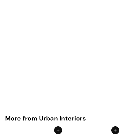
SOLD OUT
Hanglamp Spike bol XL Ø40cm Zink
Urban Interiors
More from
Urban Interiors
Add to cart
Add to cart