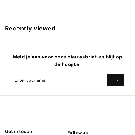
Recently viewed
Meld je aan voor onze nieuwsbrief en blijf op
de hoogte!
Enter
Subscribe
email
Get in touch
Follow us