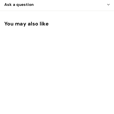
Ask a question
You may also like
Add to cart
LOFT42 Bubbles Multi
Spiegel - Metaal -
Goud
LOFT42