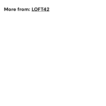
More from:
LOFT42
Add to cart
LOFT42 Bubbles Multi Spiegel - Metaal - Goud
LOFT42