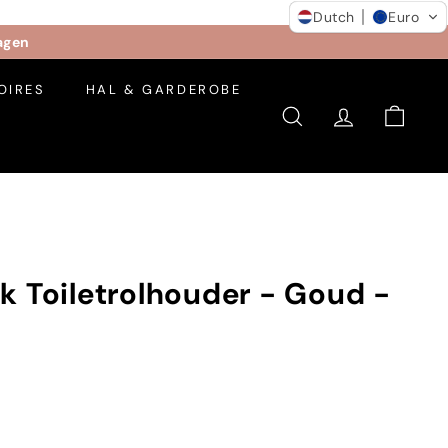
Dutch
Euro
dagen
OIRES
HAL & GARDEROBE
SEARCH
ACCOUNT
CART
k Toiletrolhouder - Goud -