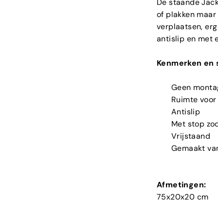
De staande Jack t
of plakken maar t
verplaatsen, erg 
antislip en met e
Kenmerken en s
Geen monta
Ruimte voor 
Antislip
Met stop zoda
Vrijstaand
Gemaakt van
Afmetingen:
75x20x20 cm