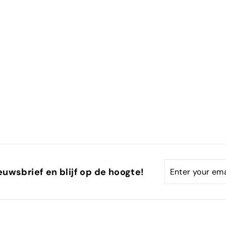
Enter
Subscribe
euwsbrief en blijf op de hoogte!
email