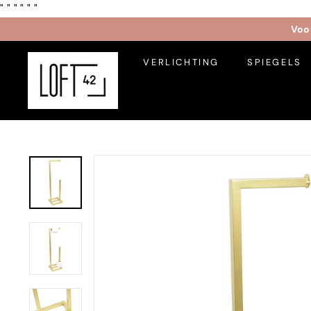
Translation
"
" "
"
"
"
missing:
Voor
nl.actions.skip_to_content
L
VERLICHTING
SPIEGELS
O
F
T
4
2