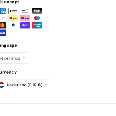
e accept
anguage
Nederlands
urrency
Nederland (EUR €)