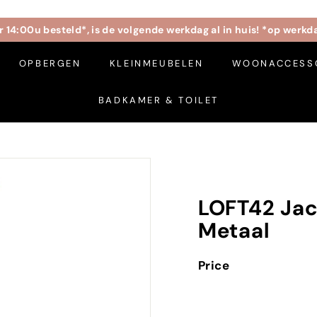
 14:00u besteld*, is de volgende werkdag al in huis! *op werk
Slideshow
OPBERGEN
KLEINMEUBELEN
pause
WOONACCESS
BADKAMER & TOILET
LOFT42 Jac
Metaal
Price