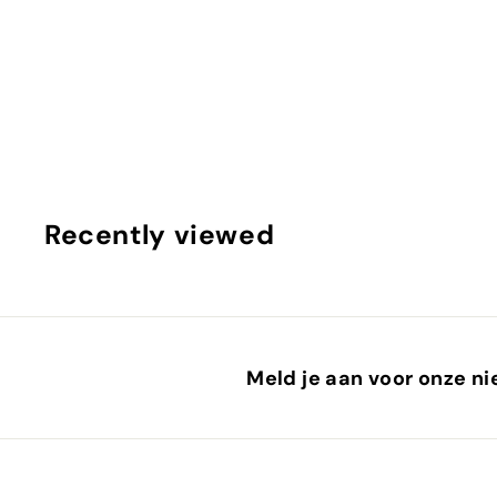
LOFT42 Jack Toiletrolhouder - Goud - Metaal
LOFT42
Recently viewed
Meld je aan voor onze ni