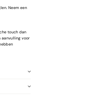
jlen. Neem een
sche touch dan
 aanvulling voor
n hebben