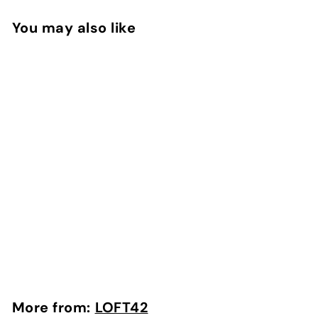
You may also like
Add to cart
LOFT42 Pinot Wijnrek
- 10 flessen - Metaal
- Zwart
LOFT42
More from:
LOFT42