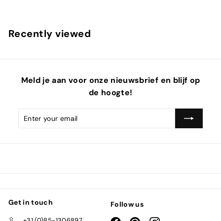
Recently viewed
Meld je aan voor onze nieuwsbrief en blijf op
de hoogte!
Enter
Subscribe
email
Get in touch
Follow us
+31 (0)85-1306897