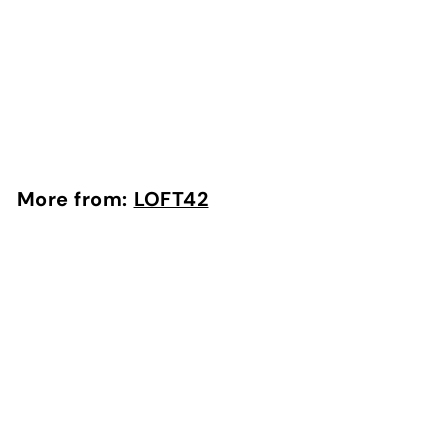
LOFT42 Tray Small
Dienblad Zwart
LOFT42
More from:
LOFT42
Add to cart