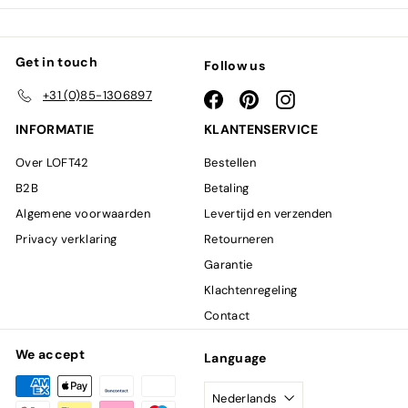
Get in touch
Follow us
+31 (0)85-1306897
Facebook
Pinterest
Instagram
INFORMATIE
KLANTENSERVICE
Over LOFT42
Bestellen
B2B
Betaling
Algemene voorwaarden
Levertijd en verzenden
Privacy verklaring
Retourneren
Garantie
Klachtenregeling
Contact
We accept
Language
Nederlands