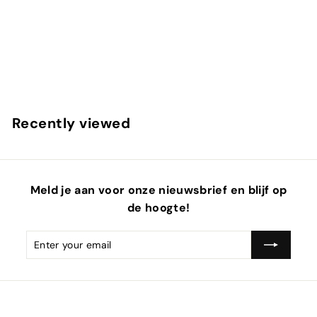
LOFT42 Tray Small Dienblad Zwart
LOFT42
Recently viewed
Meld je aan voor onze nieuwsbrief en blijf op
de hoogte!
Enter
Subscribe
email