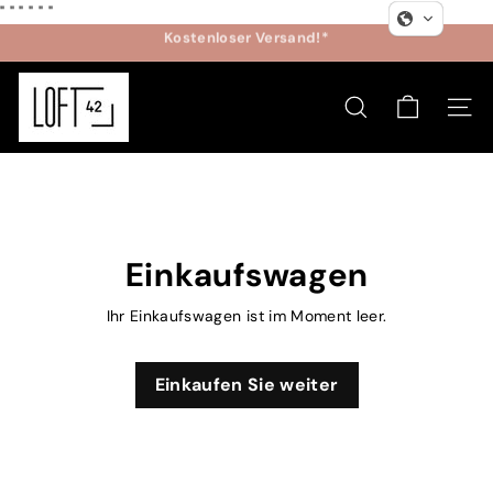
Direkt
"
" "
"
"
"
Kostenloser Versand!*
zum
Vor 14 Uhr bestellt, am nächsten Werktag geliefert!
Inhalt
Pause
L
Diashow
O
SUCHE
SEIT
F
T
4
2
Einkaufswagen
Ihr Einkaufswagen ist im Moment leer.
Einkaufen Sie weiter