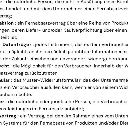
r
: die natürliche Person, die nicht in Ausübung eines Beru
s handelt und mit dem Unternehmer einen Fernabsatzvert
ertag;
aktion
: ein Fernabsatzvertrag über eine Reihe von Produk
ngen, deren Liefer- und/oder Kaufverpflichtung über eine
eilt ist;
r Datenträger
: jedes Instrument, das es dem Verbrauche
ermöglicht, an ihn persönlich gerichtete Informationen so
in der Zukunft einsehen und unverändert wiedergeben kann
echt
: die Möglichkeit für den Verbraucher, innerhalb der W
atzvertrag zurückzutreten;
ular
: das Muster-Widerrufsformular, das der Unternehme
as ein Verbraucher ausfüllen kann, wenn er von seinem Wid
achen möchte.
er
: die natürliche oder juristische Person, die Verbrauche
nstleistungen im Fernabsatz anbietet;
vertrag
: ein Vertrag, bei dem im Rahmen eines vom Unte
en Systems für den Fernabsatz von Produkten und/oder Die