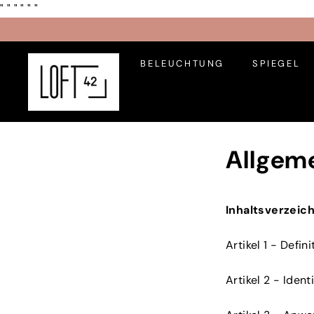
Direkt
"
" "
"
"
"
zum
Inhalt
L
BELEUCHTUNG
SPIEGEL
O
F
T
4
2
Allgem
Inhaltsverzeich
Artikel 1 - Defin
Artikel 2 - Iden