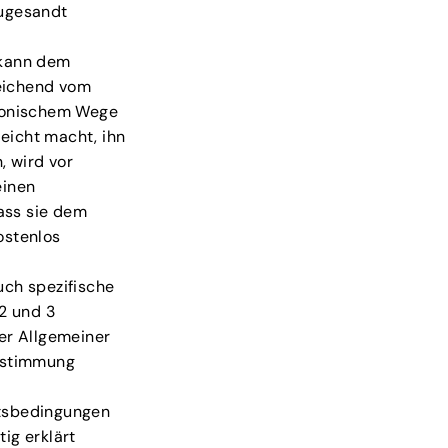
zugesandt
 kann dem
eichend vom
tronischem Wege
leicht macht, ihn
, wird vor
einen
ass sie dem
ostenlos
uch spezifische
2 und 3
er Allgemeiner
Bestimmung
ftsbedingungen
tig erklärt