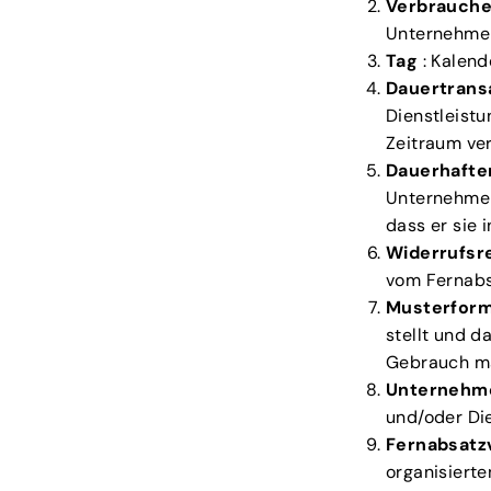
Verbrauche
Unternehmen
Tag
: Kalend
Dauertrans
Dienstleistu
Zeitraum vert
Dauerhafte
Unternehmer 
dass er sie 
Widerrufsr
vom Fernabs
Musterform
stellt und d
Gebrauch m
Unternehm
und/oder Die
Fernabsatz
organisiert