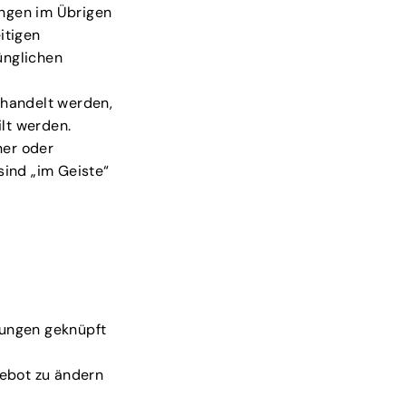
ngen im Übrigen
itigen
ünglichen
ehandelt werden,
lt werden.
ner oder
ind „im Geiste“
gungen geknüpft
gebot zu ändern