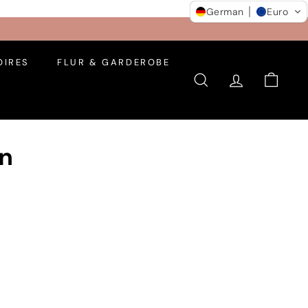
German
Euro
IRES
FLUR & GARDEROBE
SUCHE
KONTO
EINK
n