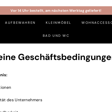
Vor 14 Uhr bestellt, am nächsten Werktag geliefert!
Pause
Diashow
AUFBEWAHREN
KLEINMÖBEL
WOHNACCESSO
BAD UND WC
eine Geschäftsbedingunge
nis:
itionen
tität des Unternehmers