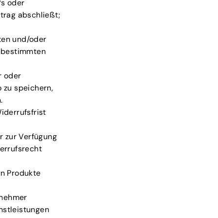
fs oder
rag abschließt;
ten und/oder
n bestimmten
r oder
 zu speichern,
.
iderrufsfrist
r zur Verfügung
errufsrecht
rn Produkte
rnehmer
nstleistungen