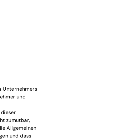
es Unternehmers
rnehmer und
 dieser
cht zumutbar,
die Allgemeinen
egen und dass