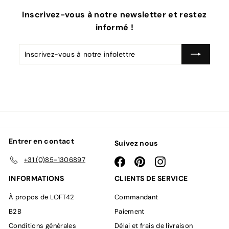
Inscrivez-vous à notre newsletter et restez
informé !
Inscrivez-
S'inscrire
vous
à
notre
infolettre
Entrer en contact
Suivez nous
+31 (0)85-1306897
Facebook
Pinterest
Instagram
INFORMATIONS
CLIENTS DE SERVICE
À propos de LOFT42
Commandant
B2B
Paiement
Conditions générales
Délai et frais de livraison