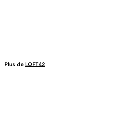
LOFT42 Jake porte-
manteau sur pied - Or
- Métal - 176x29x29
LOFT42
Plus de
LOFT42
Ajouter au panier