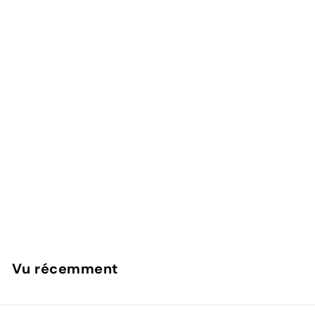
LOFT42 Jake porte-manteau sur pied - Or - Métal -
176x29x29
LOFT42
Vu récemment