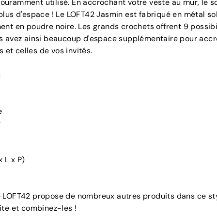
 couramment utilisé. En accrochant votre veste au mur, le so
lus d'espace ! Le LOFT42 Jasmin est fabriqué en métal so
nt en poudre noire. Les grands crochets offrent 9 possibi
s avez ainsi beaucoup d'espace supplémentaire pour accr
s et celles de vos invités.
:
e
r
 L x P)
 LOFT42 propose de nombreux autres produits dans ce sty
ite et combinez-les !