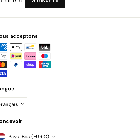
S'inscrire
ous acceptons
angue
Français
oncevoir
Pays-Bas (EUR €)