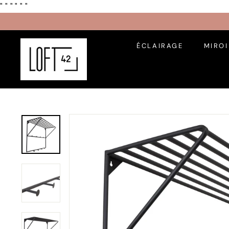
Passer
"
" "
"
"
"
au
contenu
L
ÉCLAIRAGE
MIRO
O
F
T
4
2