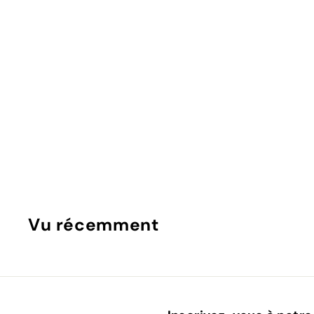
LOFT42 Jasmin Portemanteau – Noir – Métal – 9 cr
LOFT42
Vu récemment