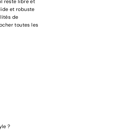
l reste libre et
lide et robuste
lités de
ocher toutes les
le ?