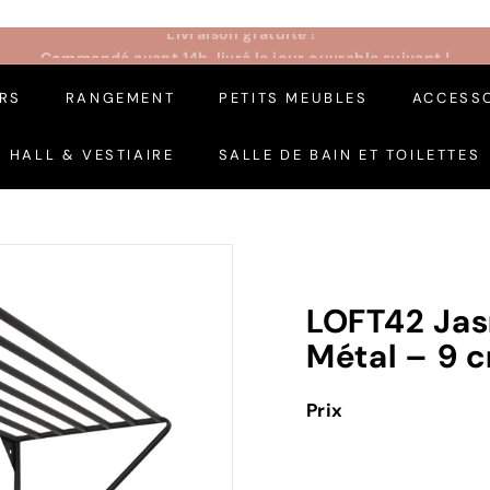
Commandé avant 14h, livré le jour ouvrable suivant !
Pause
IRS
RANGEMENT
PETITS MEUBLES
Diaporama
ACCESSO
HALL & VESTIAIRE
SALLE DE BAIN ET TOILETTES
LOFT42 Jas
Métal – 9 
Prix