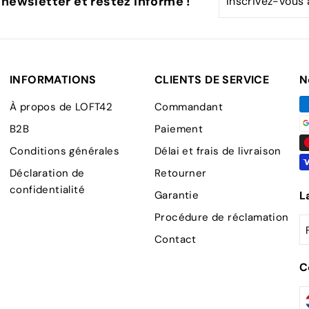
 newsletter et restez informé !
vous
à
notre
infolettre
INFORMATIONS
CLIENTS DE SERVICE
N
À propos de LOFT42
Commandant
B2B
Paiement
Conditions générales
Délai et frais de livraison
Déclaration de
Retourner
confidentialité
Garantie
L
Procédure de réclamation
Contact
C