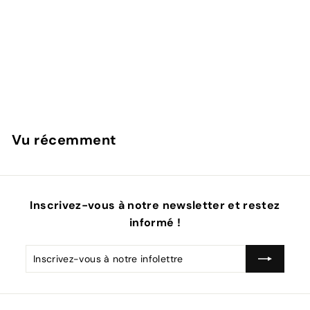
Plafonnier Blox 3 lumières Noir (50x10x60)
Intérieurs urbains
Vu récemment
Inscrivez-vous à notre newsletter et restez
informé !
Inscrivez-
S'inscrire
vous
à
notre