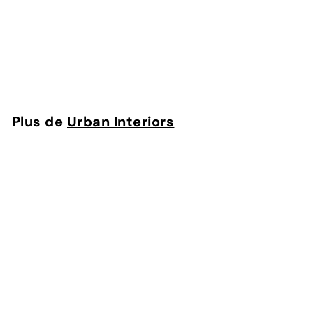
lumières Noir
(50x10x60)
Intérieurs urbains
Plus de
Urban Interiors
Ajouter au panier