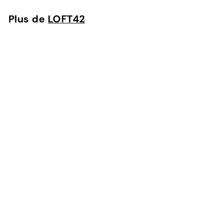
Plus de
LOFT42
Ajouter au panier
Intérieurs urbains - Suspension - Diro Jute - Ø36