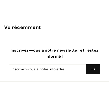
LOFT42
Vu récemment
Inscrivez-vous à notre newsletter et restez
informé !
Inscrivez-
S'inscrire
vous
à
notre
infolettre