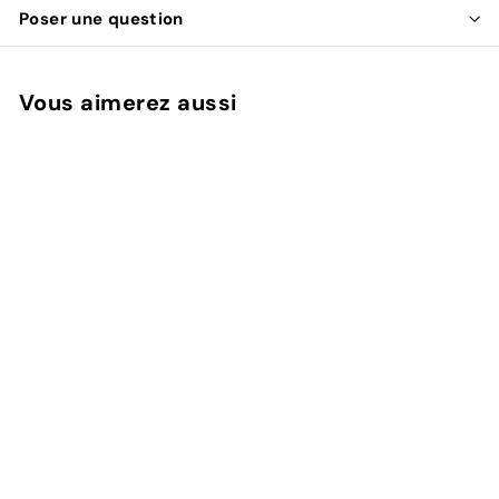
Poser une question
Vous aimerez aussi
Ajouter au panier
Intérieurs urbains -
Suspension - Diro
Jute - Ø36
LOFT42